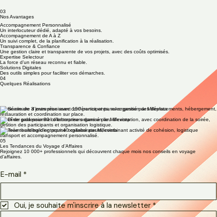
02
L'agence
Basés à Lyon, nous accompagnons les PME/ETI dans leurs projets professionnels en France et
à l’international.
Découvrir l'agence
03
Nos Avantages
Accompagnement Personnalisé
Un interlocuteur dédié, adapté à vos besoins.
Accompagnement de A à Z
Un suivi complet, de la planification à la réalisation.
Transparence & Confiance
Une gestion claire et transparente de vos projets, avec des coûts optimisés.
Expertise Selectour
La force d’un réseau reconnu et fiable.
Solutions Digitales
Des outils simples pour faciliter vos démarches.
04
Quelques Réalisations
Séminaire de 3 jours réunissant 150 participants, avec gestion des déplacements, hébergement,
restauration et coordination sur place.
Dîner de gala pour 80 collaborateurs dans un lieu d’exception, avec coordination de la soirée,
gestion des participants et organisation logistique.
Journée team building pour 40 collaborateurs, combinant activité de cohésion, logistique
transport et accompagnement personnalisé.
05
Les Tendances du Voyage d’Affaires
Rejoignez 10 000+ professionnels qui découvrent chaque mois nos conseils en voyage
d’affaires.
E-mail
*