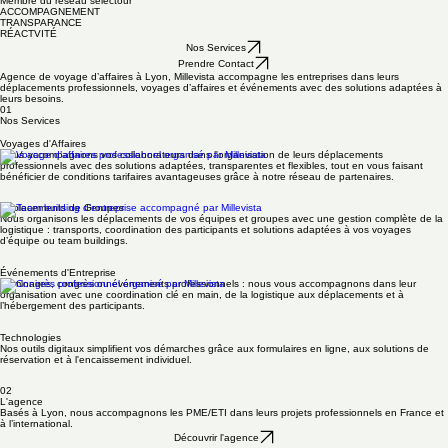
Nos Services
L'Agence
Contact
L'expertise au service de tous vos déplacements et événements professionnels.
50+ Partnaires
Membre du réseau séléctour
ACCOMPAGNEMENT
TRANSPARANCE
RÉACTVITÉ
Nos Services
Prendre Contact
Agence de voyage d’affaires à Lyon, Millevista accompagne les entreprises dans leurs
déplacements professionnels, voyages d’affaires et événements avec des solutions adaptées à
leurs besoins.
01
Nos Services
Voyages d'Affaires
Nous accompagnons vos collaborateurs dans l'organisation de leurs déplacements
professionnels avec des solutions adaptées, transparentes et flexibles, tout en vous faisant
bénéficier de conditions tarifaires avantageuses grâce à notre réseau de partenaires.
Déplacements de Groupes
Nous organisons les déplacements de vos équipes et groupes avec une gestion complète de la
logistique : transports, coordination des participants et solutions adaptées à vos voyages
d’équipe ou team buildings.
Événements d'Entreprise
Séminaires, congrès ou événements professionnels : nous vous accompagnons dans leur
organisation avec une coordination clé en main, de la logistique aux déplacements et à
l’hébergement des participants.
Technologies
Nos outils digitaux simplifient vos démarches grâce aux formulaires en ligne, aux solutions de
réservation et à l'encaissement individuel.