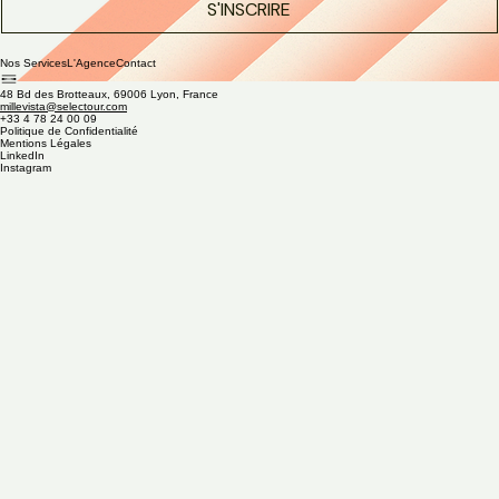
Oui, je souhaite m'inscrire à la newsletter
*
S'INSCRIRE
Nos Services
L'Agence
Contact
48 Bd des Brotteaux, 69006 Lyon, France
millevista@selectour.com
+33 4 78 24 00 09
Politique de Confidentialité
Mentions Légales
LinkedIn
Instagram